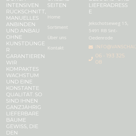
INTENSIVEN
SEITEN
LIEFERADRESS
RÜCKSCHNITT,
E
Home
MANUELLES
Jekschotseweg 15,
ANBINDEN
Sortiment
5491 RB Sint-
UND ANBAU
OHNE
Über uns
Oedenrode
KUNSTDÜNGE
INFO@VANSCHAI
Kontakt
R
06 - 193 325
GARANTIEREN
08
WIR
KOMPAKTES
WACHSTUM
UND EINE
KONSTANTE
QUALITÄT. SO
SIND IHNEN
GANZJÄHRIG
LIEFERBARE
BÄUME
GEWISS, DIE
DEN