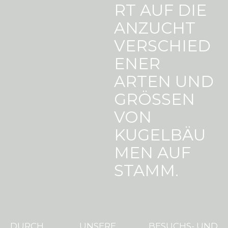
RT AUF DIE
ANZUCHT
VERSCHIED
ENER
ARTEN UND
GRÖSSEN V
ON K
UGELBÄUM
EN AUF S
TAMM.
DURCH
UNSERE
BESUCHS- UND